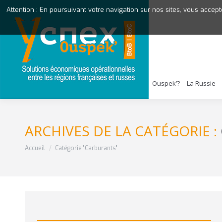
Attention : En poursuivant votre navigation sur nos sites, vous accept
Ouspek’?
La Russie
ARCHIVES DE LA CATÉGORIE :
Vous êtes ici :
Accueil
Catégorie "Carburants"