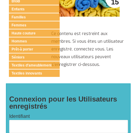
15
BtoB
Enfants
Familles
Femmes
Ce contenu est restreint aux
Haute couture
membres. Si vous êtes un utilisateur
Hommes
enregistré, connectez vous. Les
Prêt-à porter
nouveaux utilisateurs peuvent
Séniors
s’enregistrer ci-dessous.
Textiles d’ameublement
Textiles innovants
Connexion pour les Utilisateurs
enregistrés
Identifiant