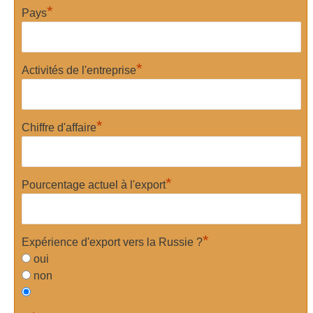
*
Pays
*
Activités de l'entreprise
*
Chiffre d'affaire
*
Pourcentage actuel à l'export
*
Expérience d'export vers la Russie ?
oui
non