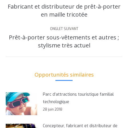
de
Fabricant et distributeur de prêt-à-porter
Onglet
commentaire
en maille tricotée
précédent
ONGLET SUIVANT
Prêt-à-porter sous-vêtements et autres ;
Onglet
stylisme très actuel
suivant
Opportunités similaires
Parc d’attractions touristique familial
technologique
28 juin 2018
Concepteur, fabricant et distributeur de