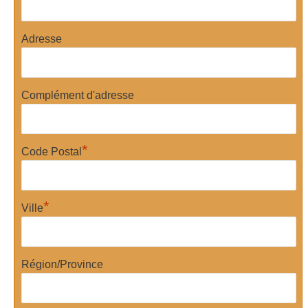
Adresse
Complément d'adresse
*
Code Postal
*
Ville
Région/Province