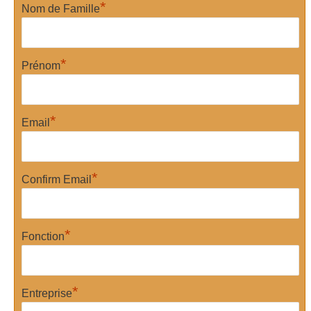
*
Nom de Famille
*
Prénom
*
Email
*
Confirm Email
*
Fonction
*
Entreprise