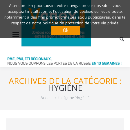
Attention : En poursuivant votre navigation sur nos sites, vous
acceptez l’installation et l’utilisation de cookies sur votre poste,
notamment à des fins promotionnelles et/ou publicitaires, dans le
respect de notre politique de protection de votre vie privée
Ok
ARCHIVES DE LA CATÉGORIE :
HYGIÈNE
Vous êtes ici :
Accueil
Catégorie "Hygiène"