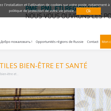
ez l’installation et l’utilisation de cookies sur votre poste, notamment à
Ok
politique de protection de votre vie privée
Добро пожаловать !
Opportunités régions de Russie
Contact
Mon 
TILES BIEN-ÊTRE ET SANTÉ
 bien-être et…