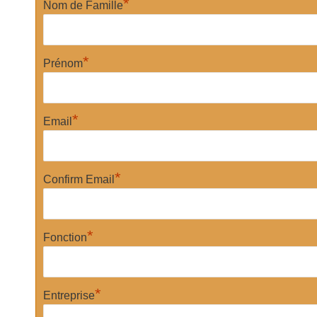
*
Nom de Famille
*
Prénom
*
Email
*
Confirm Email
*
Fonction
*
Entreprise