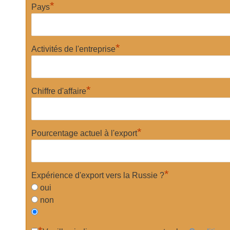
*
Pays
*
Activités de l'entreprise
*
Chiffre d'affaire
*
Pourcentage actuel à l'export
*
Expérience d'export vers la Russie ?
oui
non