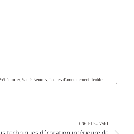
Prêt-à porter
,
Santé
,
Séniors
,
Textiles d’ameublement
,
Textiles
ONGLET SUIVANT
us techniques décoration intérieure de