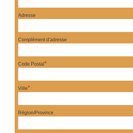
Adresse
Complément d'adresse
*
Code Postal
*
Ville
Région/Province