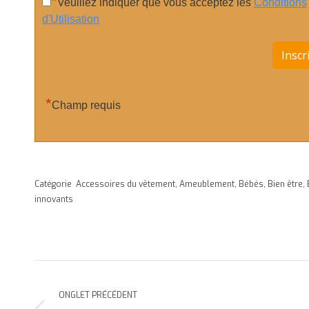
*
Veuillez indiquer que vous acceptez les
Conditions
d'Utilisation
*
Champ requis
Catégorie
Accessoires du vêtement
,
Ameublement
,
Bébés
,
Bien être
,
innovants
Navigation
de
ONGLET PRÉCÉDENT