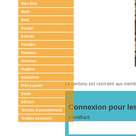
Bien être
BtoB
BtoC
Design
Enfants
Familles
Femmes
Hommes
Hygiène
Innovation
Ce contenu est restreint aux membr
Prêt-à porter
Santé
Séniors
Connexion pour les 
Textiles d’ameublement
Identifiant
Textiles innovants