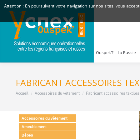
Attention : En poursuivant votre navigation sur nos sites, vous accept
Ouspek’?
La Russie
FABRICANT ACCESSOIRES TEX
Vous êtes ici :
Accueil
Accessoires du vêtement
Fabricant accessoires textiles
Accessoires du vêtement
Ameublement
Bébés