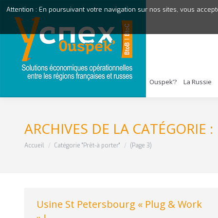
Attention : En poursuivant votre navigation sur nos sites, vous accept
Ouspek’?
La Russie
ARCHIVES DE LA CATÉGORIE :
Vous êtes ici :
Accueil
Catégorie "Prêt-à porter"
(Page 3)
Usine St Petersbourg « Plug & Work
» !