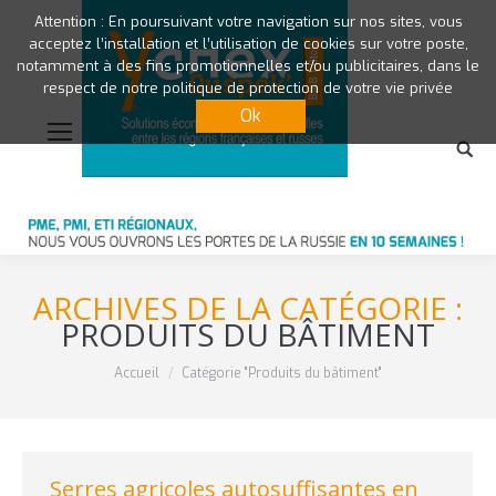
Attention : En poursuivant votre navigation sur nos sites, vous
acceptez l’installation et l’utilisation de cookies sur votre poste,
notamment à des fins promotionnelles et/ou publicitaires, dans le
respect de notre politique de protection de votre vie privée
Ok
ARCHIVES DE LA CATÉGORIE :
PRODUITS DU BÂTIMENT
Vous êtes ici :
Accueil
Catégorie "Produits du bâtiment"
Serres agricoles autosuffisantes en