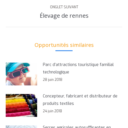
commentaire
ONGLET SUIVANT
Élevage de rennes
Onglet
suivant
Opportunités similaires
Parc d’attractions touristique familial
technologique
28 juin 2018
Concepteur, fabricant et distributeur de
produits textiles
24 juin 2018
Serres agricoles autosuffisantes en