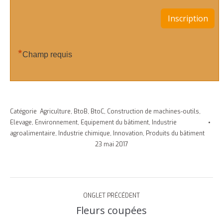
*
Champ requis
Catégorie
Agriculture
,
BtoB
,
BtoC
,
Construction de machines-outils
,
Elevage
,
Environnement
,
Equipement du bâtiment
,
Industrie
agroalimentaire
,
Industrie chimique
,
Innovation
,
Produits du bâtiment
23 mai 2017
Navigation
ONGLET PRÉCÉDENT
de
Fleurs coupées
Onglet
précédent