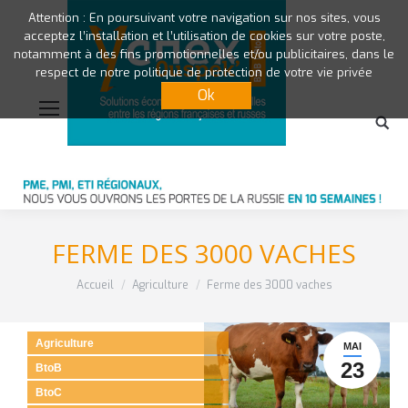
Attention : En poursuivant votre navigation sur nos sites, vous
acceptez l’installation et l’utilisation de cookies sur votre poste,
notamment à des fins promotionnelles et/ou publicitaires, dans le
respect de notre politique de protection de votre vie privée
Ok
FERME DES 3000 VACHES
Vous êtes ici :
Accueil
Agriculture
Ferme des 3000 vaches
Agriculture
MAI
23
BtoB
BtoC