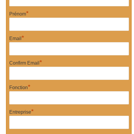
*
Prénom
*
Email
*
Confirm Email
*
Fonction
*
Entreprise