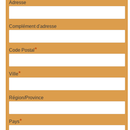
Adresse
Complément d'adresse
*
Code Postal
*
Ville
Région/Province
*
Pays