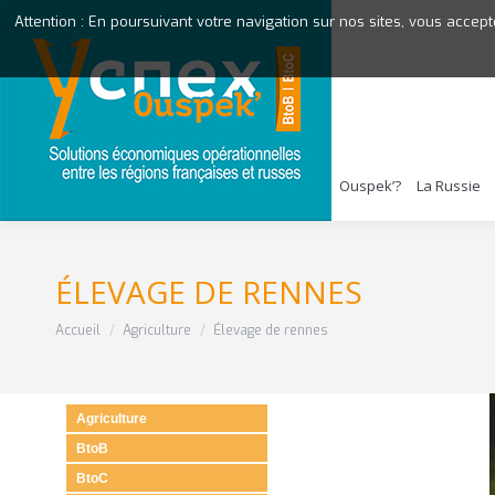
Attention : En poursuivant votre navigation sur nos sites, vous accept
Ouspek’?
La Russie
ÉLEVAGE DE RENNES
Vous êtes ici :
Accueil
Agriculture
Élevage de rennes
Agriculture
BtoB
BtoC