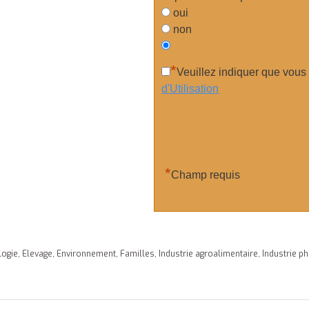
oui
non
*
Veuillez indiquer que vous
d'Utilisation
*
Champ requis
logie
,
Elevage
,
Environnement
,
Familles
,
Industrie agroalimentaire
,
Industrie p