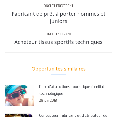
Navigation
ONGLET PRÉCÉDENT
de
Fabricant de prêt à porter hommes et
Onglet
commentaire
juniors
précédent
ONGLET SUIVANT
Acheteur tissus sportifs techniques
Onglet
suivant
Opportunités similaires
Parc d’attractions touristique familial
technologique
28 juin 2018
Concepteur, fabricant et distributeur de