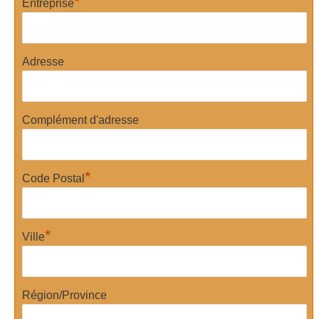
*
Entreprise
Adresse
Complément d'adresse
*
Code Postal
*
Ville
Région/Province