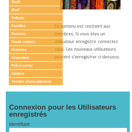
BtoB
BtoC
Enfants
Ce contenu est restreint aux
Familles
membres. Si vous êtes un
Femmes
utilisateur enregistré, connectez
Haute couture
vous. Les nouveaux utilisateurs
Hommes
peuvent s’enregistrer ci-dessous.
Innovation
Prêt-à porter
Séniors
Textiles d’ameublement
Connexion pour les Utilisateurs
enregistrés
Identifiant