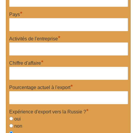
*
Pays
*
Activités de l'entreprise
*
Chiffre d'affaire
*
Pourcentage actuel à l'export
*
Expérience d'export vers la Russie ?
oui
non