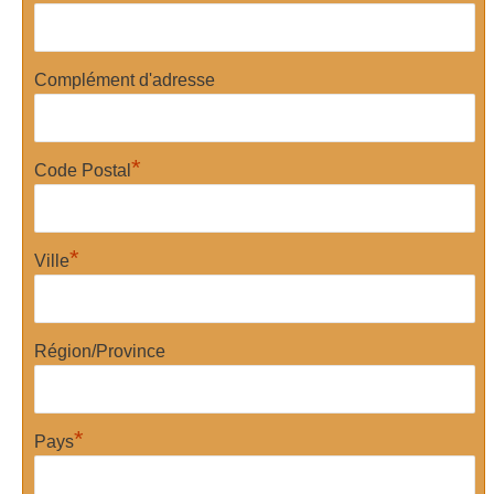
Complément d'adresse
*
Code Postal
*
Ville
Région/Province
*
Pays