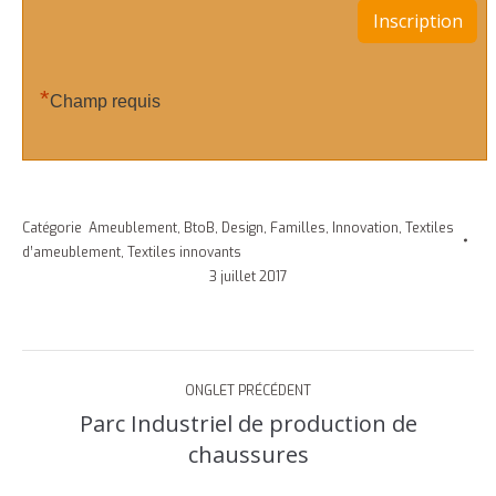
*
Champ requis
Catégorie
Ameublement
,
BtoB
,
Design
,
Familles
,
Innovation
,
Textiles
d’ameublement
,
Textiles innovants
3 juillet 2017
Navigation
ONGLET PRÉCÉDENT
de
Parc Industriel de production de
Onglet
commentaire
chaussures
précédent