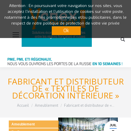
Attention : En poursuivant votre navigation sur nos sites, vous
acceptez l’installation et l’utilisation de cookies sur votre poste,
notamment à des fins promotionnelles et/ou publicitaires, dans le
respect de notre politique de protection de votre vie privée
Ok
FABRICANT ET DISTRIBUTEUR
DE « TEXTILES DE
DÉCORATION INTÉRIEURE »
Vous êtes ici :
Accueil
Ameublement
Fabricant et distributeur de «…
Ameublement
JUIL