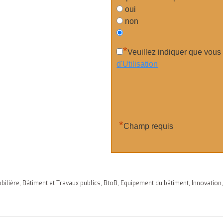
oui
non
*
Veuillez indiquer que vous
d'Utilisation
*
Champ requis
bilière
,
Bâtiment et Travaux publics
,
BtoB
,
Equipement du bâtiment
,
Innovation