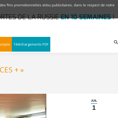
 des fins promotionnelles et/ou publicitaires, dans le respect de notre
compte
Téléchargements PDF
ES + »
JUIL
1