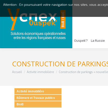
Attention : En poursuivant votre navigation sur nos sites, vous accept
Ouspek’?
La Russie
CONSTRUCTION DE PARKINGS 
Vous êtes ici :
Accueil
Activité immobilière
Construction de parkings « nouvell
Activité immobilière
Bâtiment et Travaux publics
BtoB