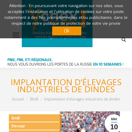
Attention : En poursuivant votre navigation sur nos sites, vous
acceptez l’installation et l’utilisation de cookies sur votre poste,
notamment à des fins promotionnelles et/ou publicitaires, dans le
respect de notre politique de protection de votre vie privée
Ok
IMPLANTATION D’ÉLEVAGES
INDUSTRIELS DE DINDES
Vous êtes ici :
Accueil
BtoB
Implantation d’élevages industriels de dindes
BtoB
MAI
10
Elevage