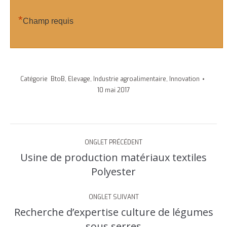
*
Champ requis
Catégorie
BtoB
,
Elevage
,
Industrie agroalimentaire
,
Innovation
10 mai 2017
Navigation
ONGLET PRÉCÉDENT
de
Usine de production matériaux textiles
Onglet
commentaire
Polyester
précédent
ONGLET SUIVANT
Recherche d’expertise culture de légumes
Onglet
sous serres