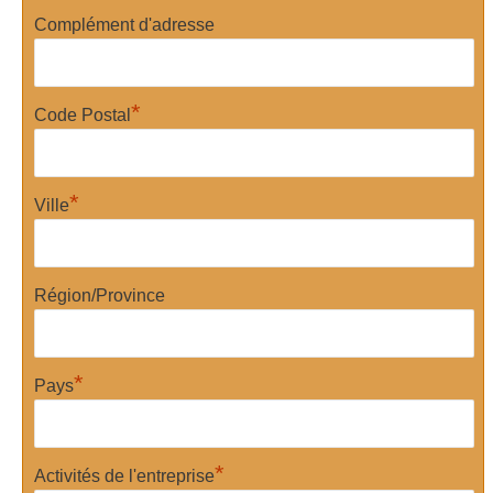
Complément d'adresse
*
Code Postal
*
Ville
Région/Province
*
Pays
*
Activités de l'entreprise